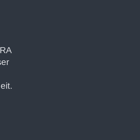
KRA
ser
eit.