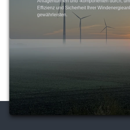
Anlagentürmen und -komponenten durch, um
Effizienz und Sicherheit Ihrer Windenergiean
gewährleisten.