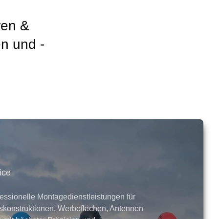
ren &
n und -
ice
fessionelle Montagedienstleistungen für
askonstruktionen, Werbeflächen, Antennen