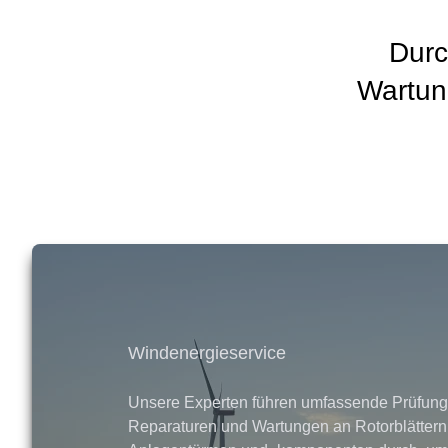
Durc
Wartun
Windenergieservice
Unsere Experten führen umfassende Prüfung
Reparaturen und Wartungen an Rotorblättern