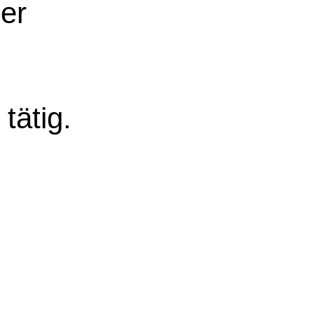
er
tätig.