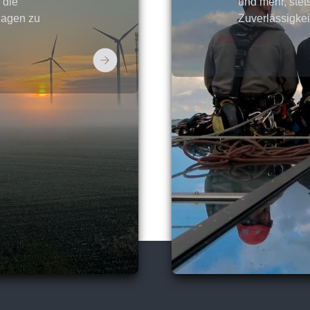
 die
und mehr, stet
lagen zu
Zuverlässigkei